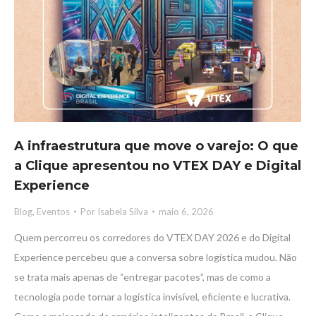
A infraestrutura que move o varejo: O que
a Clique apresentou no VTEX DAY e Digital
Experience
Blog
,
Eventos
Por
Isabela Silva
maio 6, 2026
Quem percorreu os corredores do VTEX DAY 2026 e do Digital
Experience percebeu que a conversa sobre logística mudou. Não
se trata mais apenas de “entregar pacotes”, mas de como a
tecnologia pode tornar a logística invisível, eficiente e lucrativa.