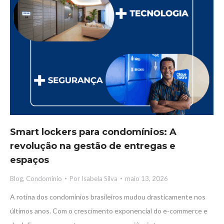
Smart lockers para condomínios: A
revolução na gestão de entregas e
espaços
Blog
,
Condomínio
Por
Isabela Silva
maio 13, 2026
A rotina dos condomínios brasileiros mudou drasticamente nos
últimos anos. Com o crescimento exponencial do e-commerce e