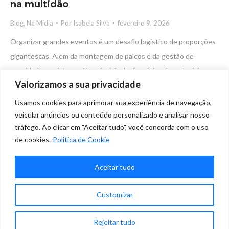
na multidão
Blog
,
Na Mídia
Por
Isabela Silva
fevereiro 9, 2026
Organizar grandes eventos é um desafio logístico de proporções
gigantescas. Além da montagem de palcos e da gestão de
convidados, existe um fluxo invisível e frenético de materiais e,
Valorizamos a sua privacidade
acima de tudo, a gestão da experiência de milhares de pessoas
circulando em um espaço concentrado. O sucesso de uma
Usamos cookies para aprimorar sua experiência de navegação,
produção muitas vezes é medido por quão invisível e eficiente é a
veicular anúncios ou conteúdo personalizado e analisar nosso
tráfego. Ao clicar em "Aceitar tudo", você concorda com o uso
sua logística: quando tudo funciona, o público sequer percebe o
de cookies.
Politica de Cookie
esforço por trás das…
Aceitar tudo
✕
←
1
2
3
4
5
6
…
30
→
Customizar
Precisa de ajuda?
Rejeitar tudo