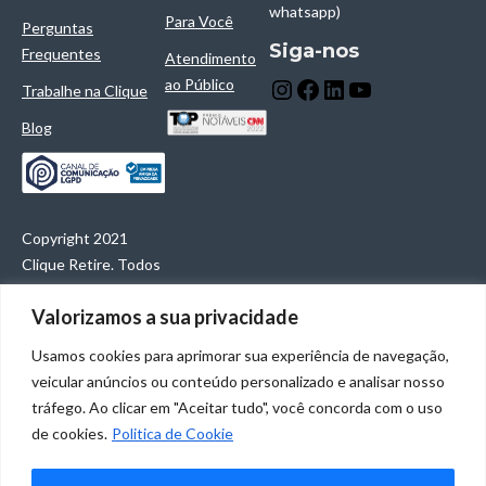
whatsapp)
Para Você
Perguntas
Siga-nos
Frequentes
Atendimento
ao Público
Trabalhe na Clique
Blog
Copyright 2021
Clique Retire. Todos
os direitos
Valorizamos a sua privacidade
reservados.
Clique Retire
Usamos cookies para aprimorar sua experiência de navegação,
Tecnologia e
veicular anúncios ou conteúdo personalizado e analisar nosso
Logística S/A
tráfego. Ao clicar em "Aceitar tudo", você concorda com o uso
CNPJ:
de cookies.
Politica de Cookie
27.609.855/0001-70
Rua Alvarenga, 806 -