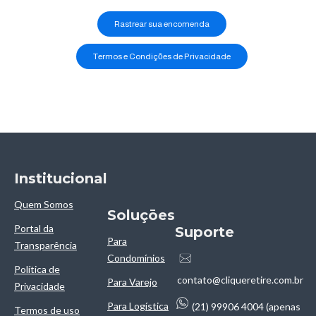
Rastrear sua encomenda
Termos e Condiçōes de Privacidade
Institucional
Quem Somos
Soluçōes
Portal da
Suporte
Para
Transparência
Condomínios
Política de
contato@cliqueretire.com.br
Para Varejo
Privacidade
Para Logística
(21) 99906 4004 (apenas
Termos de uso