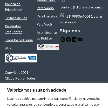
Política de
contato@cliqueretire.com.br
Para Varejo
Privacidade
Para Logística
(21) 99906 4004 (apenas
Termos de uso
whatsapp)
Para Você
Perguntas
Siga-nos
Frequentes
Atendimento
ao Público
Trabalhe na Clique
Blog
Copyright 2021
Clique Retire. Todos
os direitos
Valorizamos a sua privacidade
reservados.
Clique Retire
Usamos cookies para aprimorar sua experiência de navegação,
Tecnologia e
veicular anúncios ou conteúdo personalizado e analisar nosso