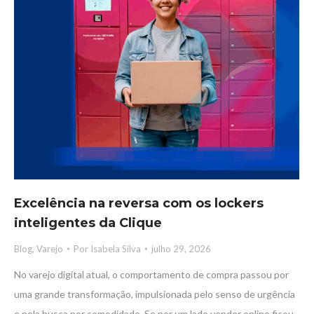
Excelência na reversa com os lockers
inteligentes da Clique
Blog
,
Varejo
Por
Isabela Silva
julho 29, 2026
No varejo digital atual, o comportamento de compra passou por
uma grande transformação, impulsionada pelo senso de urgência
e pela busca por comodidade. Se por um lado vender online ficou