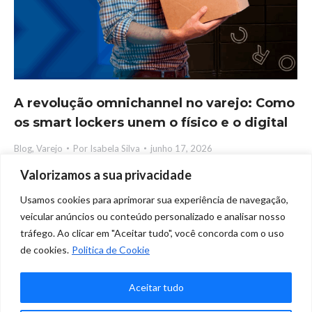
A revolução omnichannel no varejo: Como
os smart lockers unem o físico e o digital
Blog
,
Varejo
Por
Isabela Silva
junho 17, 2026
Valorizamos a sua privacidade
No varejo moderno, a conveniência se tornou a moeda mais
valiosa do mercado. O consumidor atual não enxerga barreiras
Usamos cookies para aprimorar sua experiência de navegação,
entre o online e o offline: ele quer pesquisar no smartphone,
veicular anúncios ou conteúdo personalizado e analisar nosso
comprar pelo aplicativo e escolher onde e quando deseja retirar o
tráfego. Ao clicar em "Aceitar tudo", você concorda com o uso
de cookies.
Politica de Cookie
produto. Essa convergência deu força ao omnichannel no varejo,
uma estratégia que deixou de ser um diferencial competitivo para
Aceitar tudo
se tornar um requisito de sobrevivência de mercado. No entanto,
expandir os canais digitais sem…