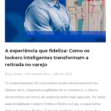
A experiência que fideliza: Como os
lockers inteligentes transformam a
retirada no varejo
Blog
,
Varejo
Por
Isabela Silva
julho 8, 2026
O comportamento do consumidor mudou drasticamente nos
últimos anos. Adaptado à agilidade do e-commerce, o cliente
desenvolveu um senso de urgência muito mais aguçado. Ao optar
pela modalidade Compre Online e Retire na Loja, a expectativa
dele é de máxima fluidez. O grande problema é que, em muitas