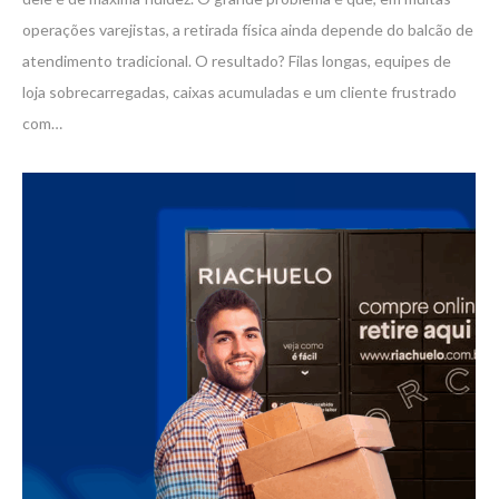
operações varejistas, a retirada física ainda depende do balcão de
atendimento tradicional. O resultado? Filas longas, equipes de
loja sobrecarregadas, caixas acumuladas e um cliente frustrado
com…