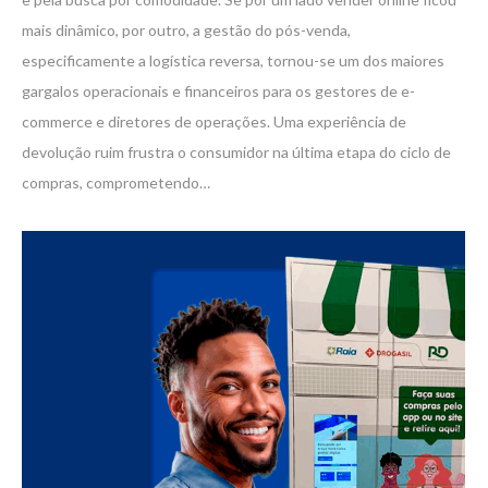
mais dinâmico, por outro, a gestão do pós-venda,
especificamente a logística reversa, tornou-se um dos maiores
gargalos operacionais e financeiros para os gestores de e-
commerce e diretores de operações. Uma experiência de
devolução ruim frustra o consumidor na última etapa do ciclo de
compras, comprometendo…