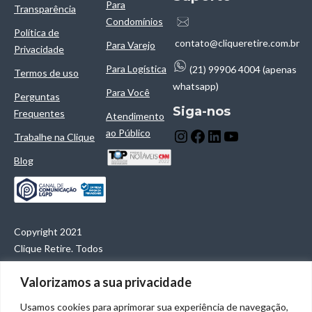
Para
Transparência
Condomínios
Política de
contato@cliqueretire.com.br
Para Varejo
Privacidade
Para Logística
(21) 99906 4004 (apenas
Termos de uso
whatsapp)
Para Você
Perguntas
Siga-nos
Frequentes
Atendimento
ao Público
Trabalhe na Clique
Blog
Copyright 2021
Clique Retire. Todos
os direitos
Valorizamos a sua privacidade
reservados.
Clique Retire
Usamos cookies para aprimorar sua experiência de navegação,