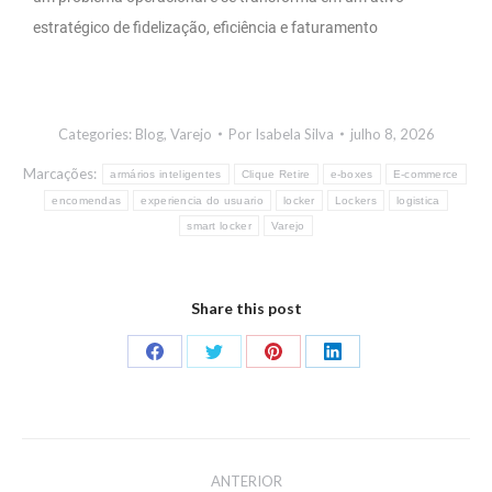
estratégico de fidelização, eficiência e faturamento
Categories:
Blog
,
Varejo
Por
Isabela Silva
julho 8, 2026
Marcações:
armários inteligentes
Clique Retire
e-boxes
E-commerce
encomendas
experiencia do usuario
locker
Lockers
logistica
smart locker
Varejo
Share this post
ANTERIOR