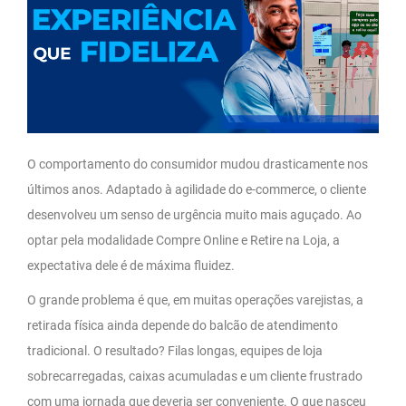
O comportamento do consumidor mudou drasticamente nos
últimos anos. Adaptado à agilidade do e-commerce, o cliente
desenvolveu um senso de urgência muito mais aguçado. Ao
optar pela modalidade
Compre Online e Retire na Loja, a
expectativa dele é de máxima fluidez.
O grande problema é que, em muitas operações varejistas, a
retirada física ainda depende do balcão de atendimento
tradicional. O resultado? Filas longas, equipes de loja
sobrecarregadas, caixas acumuladas e um cliente frustrado
com uma jornada que deveria ser conveniente. O que nasceu