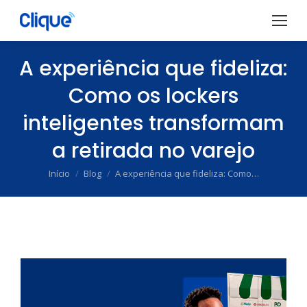
A experiência que fideliza:
Como os lockers
inteligentes transformam
a retirada no varejo
Início
Blog
A experiência que fideliza: Como…
Você está aqui: