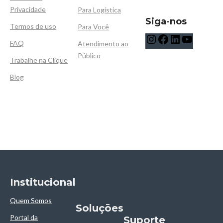
Privacidade
Para Logística
Siga-nos
Termos de uso
Para Você
FAQ
Atendimento ao
Público
Trabalhe na Clique
Blog
Institucional
Quem Somos
Soluçōes
Portal da
Suporte