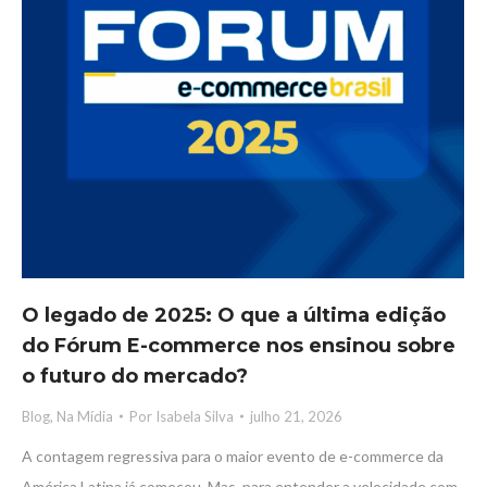
O legado de 2025: O que a última edição
do Fórum E-commerce nos ensinou sobre
o futuro do mercado?
Blog
,
Na Mídia
Por
Isabela Silva
julho 21, 2026
A contagem regressiva para o maior evento de e-commerce da
América Latina já começou. Mas, para entender a velocidade com