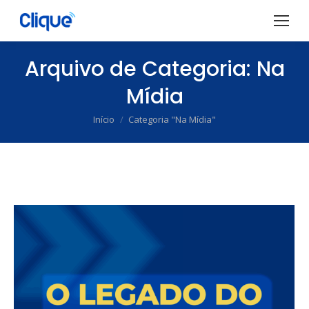
Arquivo de Categoria:
Na
Mídia
Início
Categoria "Na Mídia"
Você está aqui: