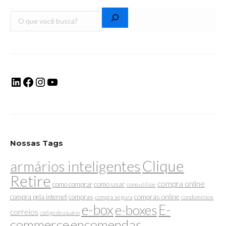
Nossas Tags
Clique
armários inteligentes
Retire
compra online
como usar
como comprar
como utilizar
compras online
compra pela internet
compras
compra segura
condomínios
e-box
E-
e-boxes
correios
código de usuário
commerce
encomendas