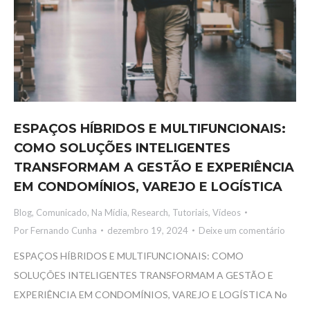
ESPAÇOS HÍBRIDOS E MULTIFUNCIONAIS:
COMO SOLUÇÕES INTELIGENTES
TRANSFORMAM A GESTÃO E EXPERIÊNCIA
EM CONDOMÍNIOS, VAREJO E LOGÍSTICA
Blog
,
Comunicado
,
Na Mídia
,
Research
,
Tutoriais
,
Vídeos
Por
Fernando Cunha
dezembro 19, 2024
Deixe um comentário
ESPAÇOS HÍBRIDOS E MULTIFUNCIONAIS: COMO
SOLUÇÕES INTELIGENTES TRANSFORMAM A GESTÃO E
EXPERIÊNCIA EM CONDOMÍNIOS, VAREJO E LOGÍSTICA No