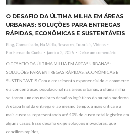
O DESAFIO DA ÚLTIMA MILHA EM ÁREAS
URBANAS: SOLUÇÕES PARA ENTREGAS
RÁPIDAS, ECONÔMICAS E SUSTENTÁVEIS
Blog
,
Comunicado
,
Na Mídia
,
Research
,
Tutoriais
,
Vídeos
Por
Fernando Cunha
janeiro 2, 2025
Deixe um comentário
O DESAFIO DA ÚLTIMA MILHA EM ÁREAS URBANAS:
SOLUÇÕES PARA ENTREGAS RÁPIDAS, ECONÔMICAS E
SUSTENTÁVEIS Com o crescimento exponencial do e-commerce
e a concentração populacional nas áreas urbanas, a última milha
se tornou um dos maiores desafios logísticos do mundo moderno.
A etapa final da entrega é, ao mesmo tempo, a mais crítica e a
mais custosa, representando até 40% do custo total logístico em
alguns casos. Esse desafio exige soluções inovadoras, que
conciliem rapidez,…