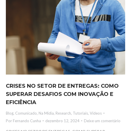
CRISES NO SETOR DE ENTREGAS: COMO
SUPERAR DESAFIOS COM INOVAÇÃO E
EFICIÊNCIA
Blog
,
Comunicado
,
Na Mídia
,
Research
,
Tutoriais
,
Vídeos
Por
Fernando Cunha
dezembro 12, 2024
Deixe um comentário