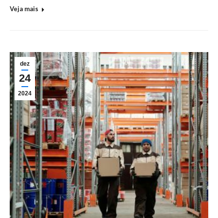
Veja mais
dez
24
2024