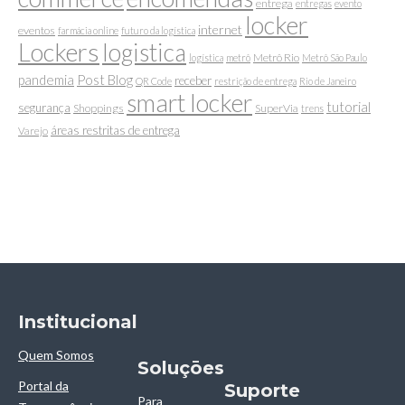
entrega
entregas
evento
locker
internet
eventos
farmácia online
futuro da logística
Lockers
logistica
Metrô Rio
logística
metrô
Metrô São Paulo
pandemia
Post Blog
receber
QR Code
restrição de entrega
Rio de Janeiro
smart locker
tutorial
segurança
Shoppings
SuperVia
trens
áreas restritas de entrega
Varejo
Institucional
Quem Somos
Soluçōes
Portal da
Suporte
Para