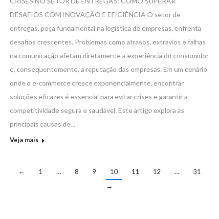
CRISES NO SETOR DE ENTREGAS: COMO SUPERAR
DESAFIOS COM INOVAÇÃO E EFICIÊNCIA O setor de
entregas, peça fundamental na logística de empresas, enfrenta
desafios crescentes. Problemas como atrasos, extravios e falhas
na comunicação afetam diretamente a experiência do consumidor
e, consequentemente, a reputação das empresas. Em um cenário
onde o e-commerce cresce exponencialmente, encontrar
soluções eficazes é essencial para evitar crises e garantir a
competitividade segura e saudável. Este artigo explora as
principais causas de…
Veja mais
←
1
…
8
9
10
11
12
…
31
→