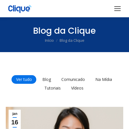
Blog da Clique
Início
Blog da Clique
Você está aqui:
Ver tudo
Blog
Comunicado
Na Mídia
Tutoriais
Vídeos
jan
16