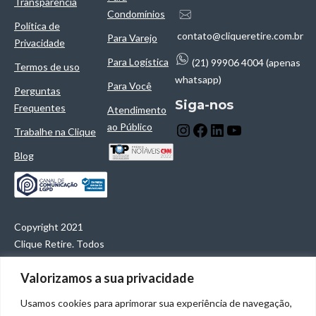
Transparência
Condomínios
Política de
contato@cliqueretire.com.br
Para Varejo
Privacidade
Para Logística
(21) 99906 4004 (apenas
Termos de uso
whatsapp)
Para Você
Perguntas
Siga-nos
Frequentes
Atendimento
ao Público
Trabalhe na Clique
Blog
Copyright 2021
Clique Retire. Todos
os direitos
Valorizamos a sua privacidade
reservados.
Clique Retire
Usamos cookies para aprimorar sua experiência de navegação,