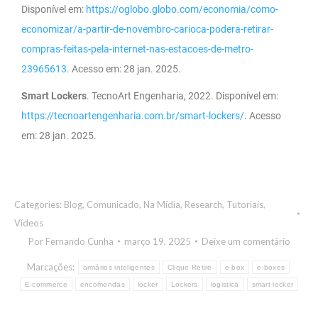
Disponível em:
https://oglobo.globo.com/economia/como-
economizar/a-partir-de-novembro-carioca-podera-retirar-
compras-feitas-pela-internet-nas-estacoes-de-metro-
23965613
. Acesso em: 28 jan. 2025.
Smart Lockers
. TecnoArt Engenharia, 2022. Disponível em:
https://tecnoartengenharia.com.br/smart-lockers/
. Acesso
em: 28 jan. 2025.
Categories:
Blog
,
Comunicado
,
Na Mídia
,
Research
,
Tutoriais
,
Vídeos
Por
Fernando Cunha
março 19, 2025
Deixe um comentário
Marcações:
armários inteligentes
Clique Retire
e-box
e-boxes
E-commerce
encomendas
locker
Lockers
logistica
smart locker