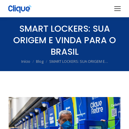
SMART LOCKERS: SUA
ORIGEM E VINDA PARA O
BRASIL
Início
Blog
SMART LOCKERS: SUA ORIGEM E…
Você está aqui: