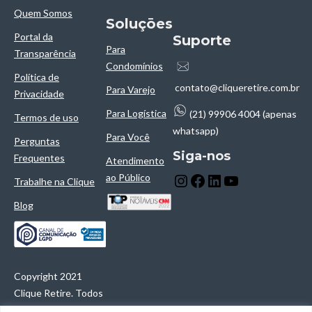
Quem Somos
Soluçōes
Portal da
Suporte
Para
Transparência
Condomínios
Política de
contato@cliqueretire.com.br
Para Varejo
Privacidade
Para Logística
(21) 99906 4004 (apenas
Termos de uso
whatsapp)
Para Você
Perguntas
Siga-nos
Frequentes
Atendimento
ao Público
Trabalhe na Clique
Blog
Copyright 2021
Clique Retire. Todos
os direitos