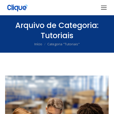
Arquivo de Categoria:
Tutoriais
Início
Categoria "Tutoriais"
Você está aqui: