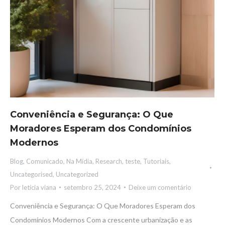
Conveniência e Segurança: O Que
Moradores Esperam dos Condomínios
Modernos
Blog
,
Comunicado
,
Na Mídia
,
Research
,
teste
,
Tutoriais
,
Uncategorised
,
Uncategorized
Por
leticia viana
setembro 25, 2024
Deixe um comentário
Conveniência e Segurança: O Que Moradores Esperam dos
Condomínios Modernos Com a crescente urbanização e as