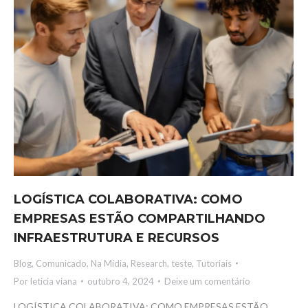
LOGÍSTICA COLABORATIVA: COMO
EMPRESAS ESTÃO COMPARTILHANDO
INFRAESTRUTURA E RECURSOS
Blog
,
Comunicado
,
Na Mídia
,
Research
,
teste
,
Tutoriais
Por
leticia viana
outubro 4, 2024
Deixe um comentário
LOGÍSTICA COLABORATIVA: COMO EMPRESAS ESTÃO