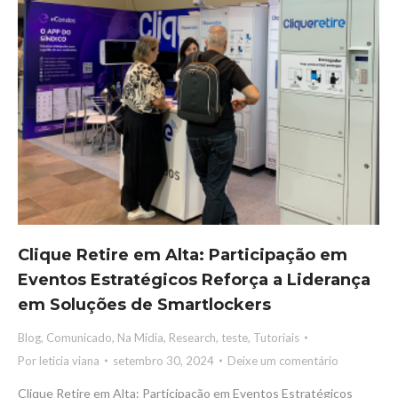
Clique Retire em Alta: Participação em
Eventos Estratégicos Reforça a Liderança
em Soluções de Smartlockers
Blog
,
Comunicado
,
Na Mídia
,
Research
,
teste
,
Tutoriais
Por
leticia viana
setembro 30, 2024
Deixe um comentário
Clique Retire em Alta: Participação em Eventos Estratégicos