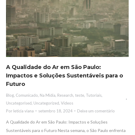
A Qualidade do Ar em São Paulo:
Impactos e Soluções Sustentáveis ​​para o
Futuro
Blog
,
Comunicado
,
Na Mídia
,
Research
,
teste
,
Tutoriais
,
Uncategorised
,
Uncategorized
,
Vídeos
Por
leticia viana
setembro 18, 2024
Deixe um comentário
A Qualidade do Ar em São Paulo: Impactos e Soluções
Sustentáveis ​​para o Futuro Nesta semana, o São Paulo enfrenta