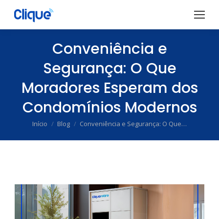
Conveniência e
Segurança: O Que
Moradores Esperam dos
Condomínios Modernos
Início
Blog
Conveniência e Segurança: O Que…
Você está aqui: