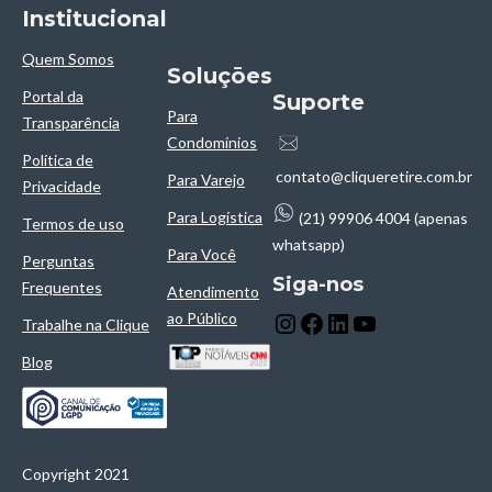
Institucional
Quem Somos
Soluçōes
Portal da
Suporte
Para
Transparência
Condomínios
Política de
contato@cliqueretire.com.br
Para Varejo
Privacidade
Para Logística
(21) 99906 4004 (apenas
Termos de uso
whatsapp)
Para Você
Perguntas
Siga-nos
Frequentes
Atendimento
ao Público
Trabalhe na Clique
Blog
Copyright 2021