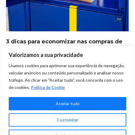
3 dicas para economizar nas compras de
Natal
Valorizamos a sua privacidade
Blog
Por
Marketing Clique
dezembro 13, 2021
Usamos cookies para aprimorar sua experiência de navegação,
Deixe um comentário
veicular anúncios ou conteúdo personalizado e analisar nosso
tráfego. Ao clicar em "Aceitar tudo", você concorda com o uso
3 dicas para quem deseja economizar nas compras de Natal em
de cookies.
Politica de Cookie
2021!
Aceitar tudo
✕
1
2
3
4
5
…
13
→
Customizar
Precisa de ajuda?