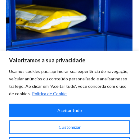
Valorizamos a sua privacidade
Usamos cookies para aprimorar sua experiência de navegação,
veicular anúncios ou conteúdo personalizado e analisar nosso
tráfego. Ao clicar em "Aceitar tudo", você concorda com o uso
Como abrir uma caixa postal pela internet
de cookies.
Politica de Cookie
Blog
,
Tutoriais
Por
Marketing Clique
fevereiro 7, 2022
Deixe um comentário
Aceitar tudo
Abra sua caixa postal agora. Leva apenas 5 minutos!
✕
Customizar
Precisa de ajuda?