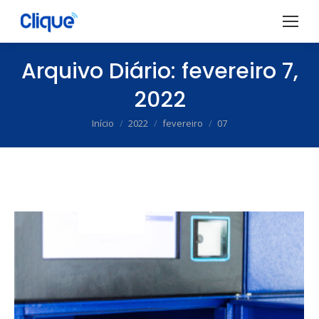
Arquivo Diário:
fevereiro 7,
2022
Início
2022
fevereiro
07
Você está aqui: