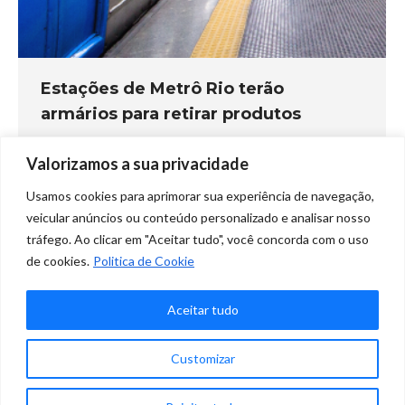
Estações de Metrô Rio terão
armários para retirar produtos
Na Mídia
Por
Marketing Clique
setembro 22, 2019
Valorizamos a sua privacidade
2 Comentários
Usamos cookies para aprimorar sua experiência de navegação,
A partir de novembro, os consumidores que fizerem
veicular anúncios ou conteúdo personalizado e analisar nosso
compras pela internet poderão retirar os produtos nas
tráfego. Ao clicar em "Aceitar tudo", você concorda com o uso
estações de metrô do Rio. As mercadorias ficarão
de cookies.
Politica de Cookie
guardadas em armários — também chamados de lockers
— que serão abertos com um código de segurança
Aceitar tudo
enviado para o celular dos compradores.
✕
Customizar
Precisa de ajuda?