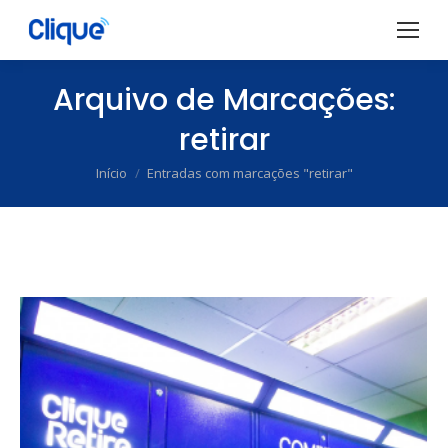
Arquivo de Marcações:
retirar
Início
Entradas com marcações "retirar"
Você está aqui: