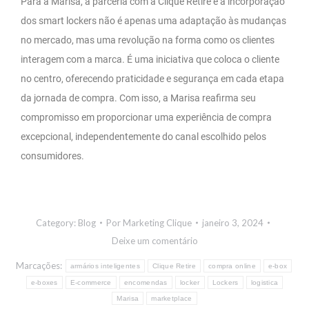
Para a Marisa, a parceria com a Clique Retire e a incorporação
dos smart lockers não é apenas uma adaptação às mudanças
no mercado, mas uma revolução na forma como os clientes
interagem com a marca. É uma iniciativa que coloca o cliente
no centro, oferecendo praticidade e segurança em cada etapa
da jornada de compra. Com isso, a Marisa reafirma seu
compromisso em proporcionar uma experiência de compra
excepcional, independentemente do canal escolhido pelos
consumidores.
Category:
Blog
Por
Marketing Clique
janeiro 3, 2024
Deixe um comentário
Marcações:
armários inteligentes
Clique Retire
compra online
e-box
e-boxes
E-commerce
encomendas
locker
Lockers
logistica
Marisa
marketplace