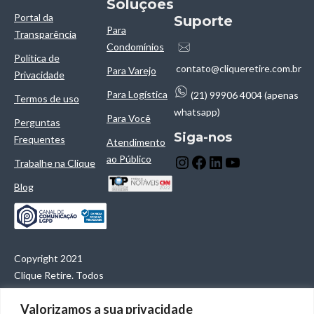
Soluçōes
Portal da
Suporte
Para
Transparência
Condomínios
Política de
contato@cliqueretire.com.br
Para Varejo
Privacidade
Para Logística
(21) 99906 4004 (apenas
Termos de uso
whatsapp)
Para Você
Perguntas
Siga-nos
Frequentes
Atendimento
ao Público
Trabalhe na Clique
Blog
Copyright 2021
Clique Retire. Todos
os direitos
Valorizamos a sua privacidade
reservados.