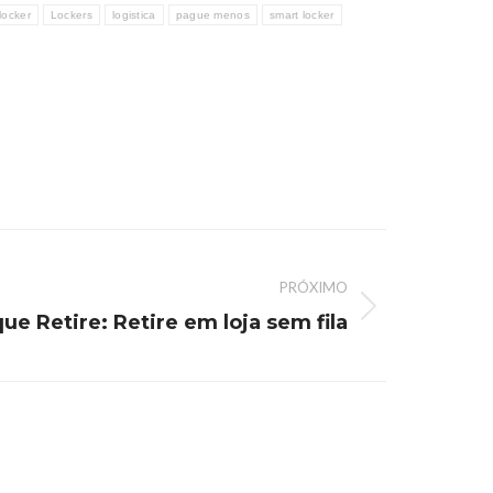
locker
Lockers
logistica
pague menos
smart locker
PRÓXIMO
que Retire: Retire em loja sem fila