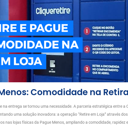
e Menos: Comodidade na Retir
e na entrega se tornou uma necessidade. A parceria estratégica entre a C
ntando uma solução inovadora: a operação “Retire em Loja” através dos
dos nas lojas físicas da Pague Menos, ampliando a comodidade, rapidez 