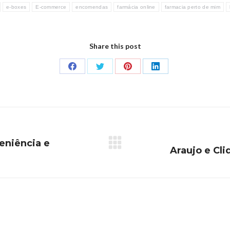
e-boxes
E-commerce
encomendas
farmácia online
farmacia perto de mim
Share this post
eniência e
Araujo e Cli