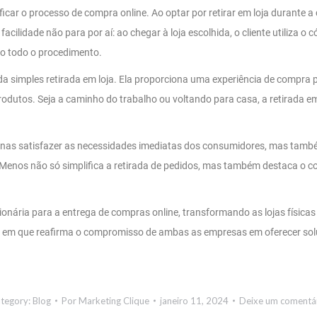
ificar o processo de compra online. Ao optar por retirar em loja durante
cilidade não para por aí: ao chegar à loja escolhida, o cliente utiliza o 
do todo o procedimento.
da simples retirada em loja. Ela proporciona uma experiência de compra
utos. Seja a caminho do trabalho ou voltando para casa, a retirada em l
 apenas satisfazer as necessidades imediatas dos consumidores, mas t
gue Menos não só simplifica a retirada de pedidos, mas também destaca o
nária para a entrega de compras online, transformando as lojas física
em que reafirma o compromisso de ambas as empresas em oferecer soluç
tegory:
Blog
Por
Marketing Clique
janeiro 11, 2024
Deixe um comentá