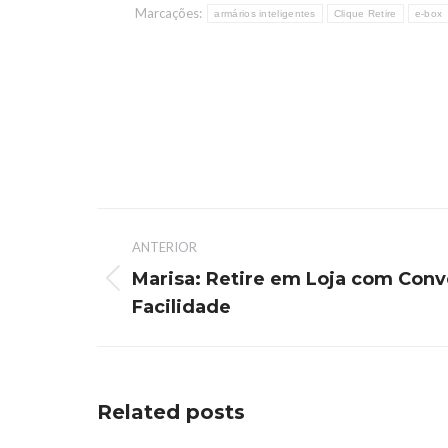
Marcações:
armários inteligentes
Clique Retire
e-box
ANTERIOR
Marisa: Retire em Loja com Conv
Facilidade
Related posts