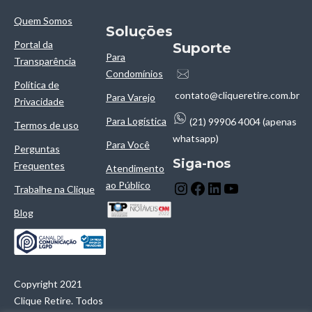
Quem Somos
Soluçōes
Portal da
Suporte
Para
Transparência
Condomínios
Política de
contato@cliqueretire.com.br
Para Varejo
Privacidade
Para Logística
(21) 99906 4004 (apenas
Termos de uso
whatsapp)
Para Você
Perguntas
Siga-nos
Frequentes
Atendimento
ao Público
Trabalhe na Clique
Blog
Copyright 2021
Clique Retire. Todos