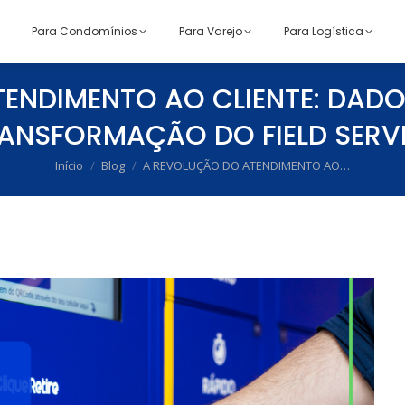
Para Condomínios
Para Varejo
Para Logística
ENDIMENTO AO CLIENTE: DADOS
ANSFORMAÇÃO DO FIELD SERV
Início
Blog
A REVOLUÇÃO DO ATENDIMENTO AO…
Você está aqui: