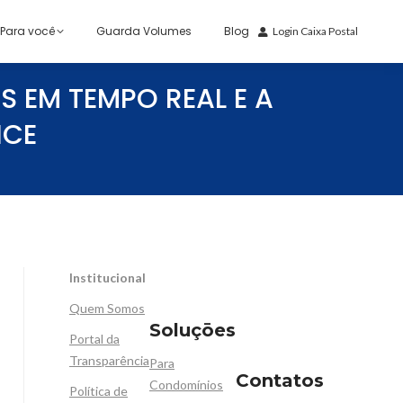
Para você
Guarda Volumes
Blog
Login Caixa Postal
 EM TEMPO REAL E A
ICE
Institucional
Quem Somos
Soluçōes
Portal da
Transparência
Para
Contatos
Condomínios
Política de