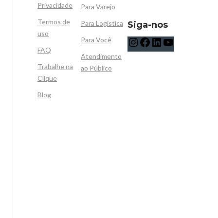
Privacidade
Para Varejo
Termos de
Para Logística
Siga-nos
uso
Para Você
FAQ
Atendimento
Trabalhe na
ao Público
Clique
Blog