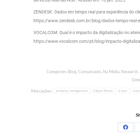
ZENDESK. Dados em tempo real para experiência do clien
https://www.zendesk.com.br/blog/dados-tempo-real-exp
VOCALCOM. Qual é o impacto da digitalização no atend
https://www.vocalcom.com/pt/blog/impacto-digitalizac
Categories:
Blog
,
Comunicado
,
Na Mídia
,
Research
,
Dei
Marcações:
armários inteligentes
Clique Retire
e-box
e-bo
Sh