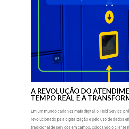
A REVOLUÇÃO DO ATENDIME
TEMPO REAL E A TRANSFORM
Em um mundo cada vez mais digital, o Field Service, prá
revolucionado pela digitalização e pelo uso de dados
tradicional de serviços em campo, colocando o cliente 