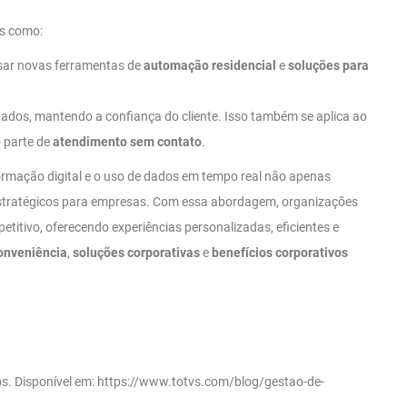
os como:
usar novas ferramentas de
automação residencial
e
soluções para
 dados, mantendo a confiança do cliente. Isso também se aplica ao
 parte de
atendimento sem contato
.
formação digital e o uso de dados em tempo real não apenas
stratégicos para empresas. Com essa abordagem, organizações
ivo, oferecendo experiências personalizadas, eficientes e
conveniência
,
soluções corporativas
e
benefícios corporativos
ios. Disponível em: https://www.totvs.com/blog/gestao-de-