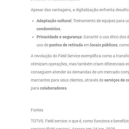
Apesar das vantagens, a digitalização enfrenta desafi
Adaptação cultural
: Treinamento de equipes para 
condomínios
.
Privacidade e segurança
: Garantir o uso ético dos
uso de
pontos de retirada
em
locais públicos
, como
A revolução do Field Service exemplifica como a trans
otimizam operações, mas também criam diferenciais e
conseguem atender às demandas de um mercado competit
marcantes para seus clientes, através de
serviços de 
para
colaboradores
.
Fontes
TOTVS. Field service: o que é, como funciona e benefíc
servicos/field-service/. Acesso em: 16 jan. 2025.