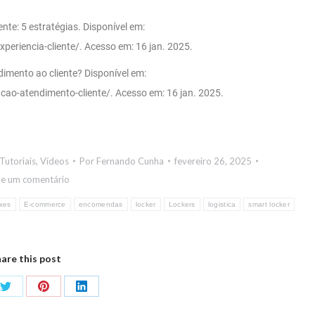
te: 5 estratégias. Disponível em:
eriencia-cliente/. Acesso em: 16 jan. 2025.
imento ao cliente? Disponível em:
ao-atendimento-cliente/. Acesso em: 16 jan. 2025.
Tutoriais
,
Vídeos
Por
Fernando Cunha
fevereiro 26, 2025
xe um comentário
xes
E-commerce
encomendas
locker
Lockers
logistica
smart locker
are this post