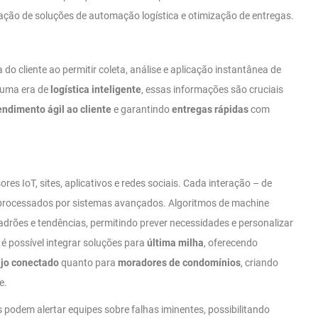
tação de soluções de automação logística e otimização de entregas.
o cliente ao permitir coleta, análise e aplicação instantânea de
 uma era de
logística inteligente
, essas informações são cruciais
endimento ágil ao cliente
e garantindo
entregas rápidas
com
es IoT, sites, aplicativos e redes sociais. Cada interação – de
 processados por sistemas avançados. Algoritmos de machine
adrões e tendências, permitindo prever necessidades e personalizar
, é possível integrar soluções para
última milha
, oferecendo
ejo conectado
quanto para
moradores de condomínios
, criando
e.
podem alertar equipes sobre falhas iminentes, possibilitando