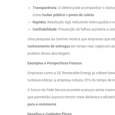
Transparência
: O cliente pode acompanhar o statu
como
locker público
e
ponto de coleta
.
Rapidez
: Resolução ágil, reduzindo interrupções e
Confiabilidade
: Prevenção de falhas aumenta a con
Uma pesquisa da Gartner mostra que empresas que ad
rastreamento de entregas
em tempo real, registram at
positivo dessa abordagem.
Exemplos e Perspectivas Futuras
Empresas como a GE Renewable Energy já colhem benef
turbinas eólicas, a empresa reduziu 25% do tempo de in
O futuro do Field Service promete avanços ainda maior
que permitirão suporte remoto mais dinâmico e eficient
para e-commerce
.
Desafios e Cuidados Éticos