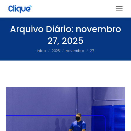
Arquivo Diário:
novembro
27, 2025
Início
2025
novembro
27
Você está aqui: