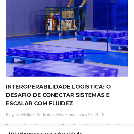
INTEROPERABILIDADE LOGÍSTICA: O
DESAFIO DE CONECTAR SISTEMAS E
ESCALAR COM FLUIDEZ
Blog
,
Na Mídia
Por
Isabela Silva
novembro 27, 2025
Em um setor cada vez mais digital e distribuído, a logística deixou
de ser uma operação isolada e passou a funcionar como um