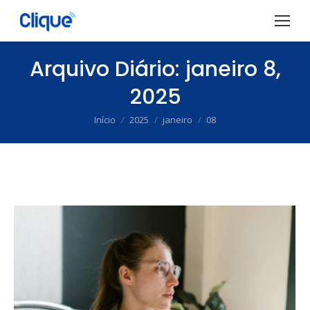
Arquivo Diário:
janeiro 8,
2025
Início
2025
janeiro
08
Você está aqui: