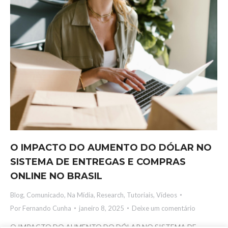
O IMPACTO DO AUMENTO DO DÓLAR NO
SISTEMA DE ENTREGAS E COMPRAS
ONLINE NO BRASIL
Blog
,
Comunicado
,
Na Mídia
,
Research
,
Tutoriais
,
Vídeos
Por
Fernando Cunha
janeiro 8, 2025
Deixe um comentário
O IMPACTO DO AUMENTO DO DÓLAR NO SISTEMA DE