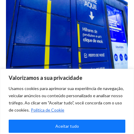
Valorizamos a sua privacidade
DHL Express utiliza lockers para
Usamos cookies para aprimorar sua experiência de navegação,
atender demanda do e-commerce
veicular anúncios ou conteúdo personalizado e analisar nosso
tráfego. Ao clicar em "Aceitar tudo", você concorda com o uso
Na Mídia
Por
Marketing Clique
julho 22, 2020
de cookies.
Politica de Cookie
Deixe um comentário
DHL Express expande suas fronteiras com o uso de
Aceitar tudo
lockers para retirada de encomendas.