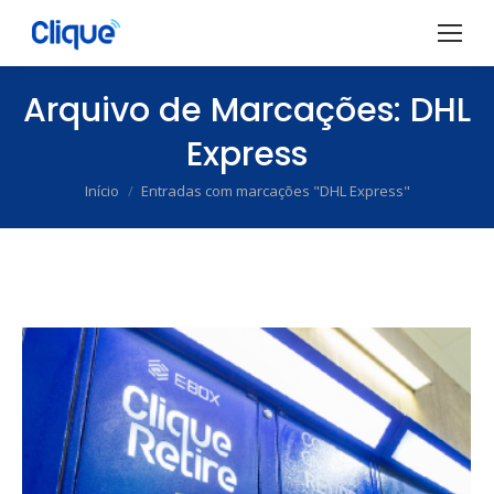
Arquivo de Marcações:
DHL
Express
Início
Entradas com marcações "DHL Express"
Você está aqui: