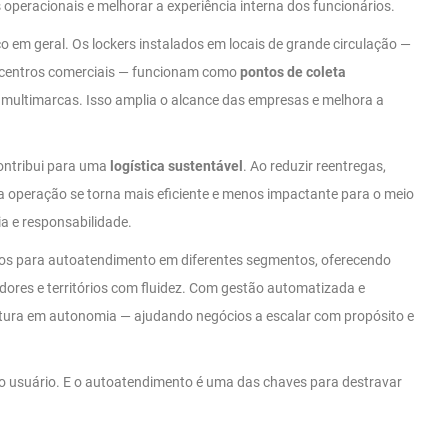
 operacionais e melhorar a experiência interna dos funcionários.
o em geral. Os lockers instalados em locais de grande circulação —
e centros comerciais — funcionam como
pontos de coleta
multimarcas. Isso amplia o alcance das empresas e melhora a
contribui para uma
logística sustentável
. Ao reduzir reentregas,
 a operação se torna mais eficiente e menos impactante para o meio
a e responsabilidade.
ados para autoatendimento em diferentes segmentos, oferecendo
res e territórios com fluidez. Com gestão automatizada e
utura em autonomia — ajudando negócios a escalar com propósito e
do no usuário. E o autoatendimento é uma das chaves para destravar