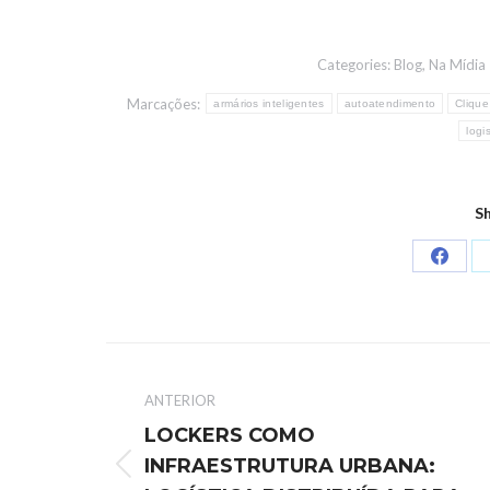
Categories:
Blog
,
Na Mídia
Marcações:
armários inteligentes
autoatendimento
Clique
logi
Sh
ANTERIOR
LOCKERS COMO
INFRAESTRUTURA URBANA: