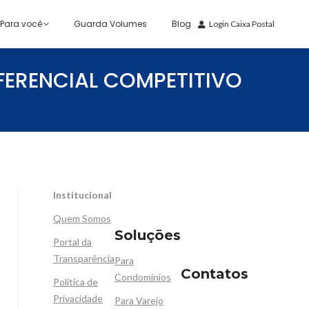
Para você
Guarda Volumes
Blog
Login Caixa Postal
ERENCIAL COMPETITIVO
Institucional
Quem Somos
Soluçōes
Portal da
Transparência
Para
Contatos
Condomínios
Política de
Privacidade
Para Varejo