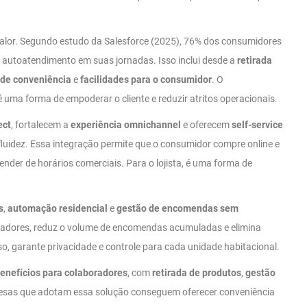
alor. Segundo estudo da Salesforce (2025), 76% dos consumidores
autoatendimento em suas jornadas. Isso inclui desde a
retirada
 de conveniência
e
facilidades para o consumidor
. O
ma forma de empoderar o cliente e reduzir atritos operacionais.
ect
, fortalecem a
experiência omnichannel
e oferecem
self-service
 fluidez. Essa integração permite que o consumidor compre online e
ender de horários comerciais. Para o lojista, é uma forma de
s
,
automação residencial
e
gestão de encomendas sem
oradores, reduz o volume de encomendas acumuladas e elimina
, garante privacidade e controle para cada unidade habitacional.
enefícios para colaboradores
, com
retirada de produtos
,
gestão
esas que adotam essa solução conseguem oferecer conveniência