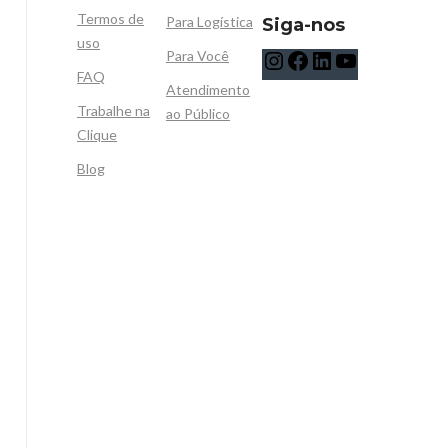
Termos de
Para Logística
Siga-nos
uso
Para Você
FAQ
Atendimento
Trabalhe na
ao Público
Clique
Blog