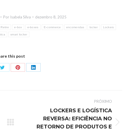
Por
Isabela Silva
dezembro 8, 2025
 Retire
e-box
e-boxes
E-commerce
encomendas
locker
Lockers
stica
smart locker
are this post
PRÓXIMO
LOCKERS E LOGÍSTICA
REVERSA: EFICIÊNCIA NO
RETORNO DE PRODUTOS E