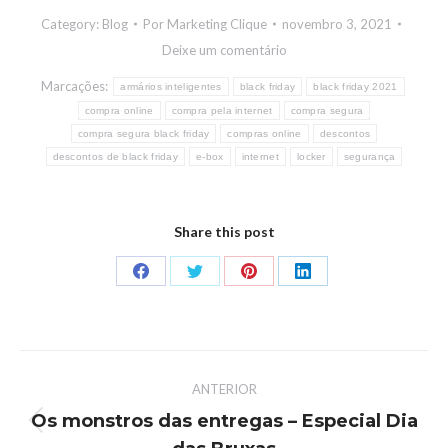
Category:
Blog
Por
Marketing Clique
novembro 3, 2021
Deixe um comentário
Marcações:
armários inteligentes
black friday
black friday 2021
compra online
compra pela internet
compra segura
compra segura black friday
compras online
descontos
descontos de black friday
e-box
internet
locker
segurança
Share this post
ANTERIOR
Os monstros das entregas – Especial Dia