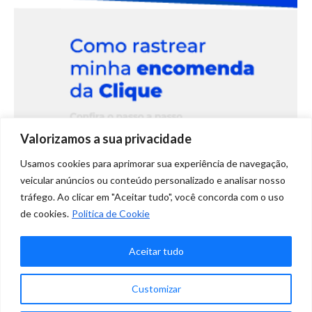
Valorizamos a sua privacidade
Usamos cookies para aprimorar sua experiência de navegação,
veicular anúncios ou conteúdo personalizado e analisar nosso
Saiba como rastrear sua encomenda
tráfego. Ao clicar em "Aceitar tudo", você concorda com o uso
Clique Retire!
de cookies.
Politica de Cookie
Tutoriais
Por
Marketing Clique
julho 6, 2021
2 Comentários
Aceitar tudo
Saiba como rastrear suas encomendas que chegarão no e-Box
Clique Retire.
✕
Customizar
Precisa de ajuda?