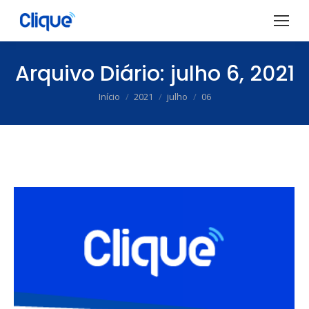
Arquivo Diário:
julho 6, 2021
Início
2021
julho
06
Você está aqui: