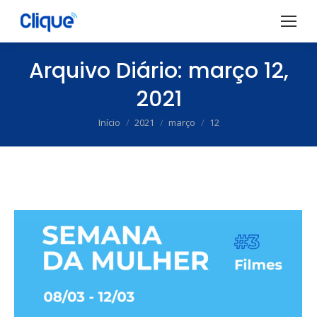
Arquivo Diário:
março 12,
2021
Início
2021
março
12
Você está aqui: