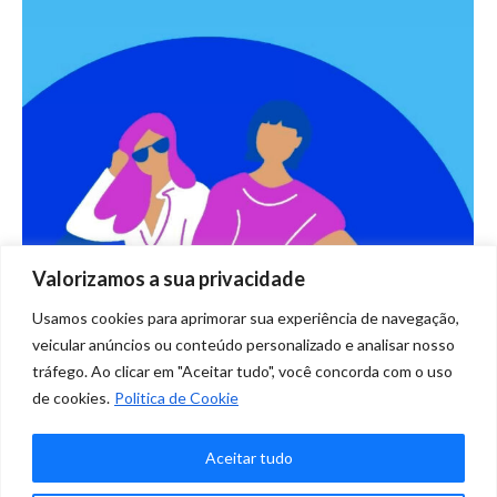
Valorizamos a sua privacidade
Usamos cookies para aprimorar sua experiência de navegação,
Semana da Mulher: 4 filmes com
veicular anúncios ou conteúdo personalizado e analisar nosso
protagonistas femininas
tráfego. Ao clicar em "Aceitar tudo", você concorda com o uso
Blog
Por
Marketing Clique
março 12, 2021
de cookies.
Politica de Cookie
Deixe um comentário
Aceitar tudo
4 filmes com protagonistas femininas empoderadas para você
maratonar.