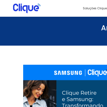
Soluçōes Clique
A