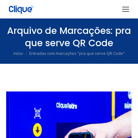
Arquivo de Marcações:
pra
que serve QR Code
Início
Entradas com marcações "pra que serve QR Code"
Você está aqui: