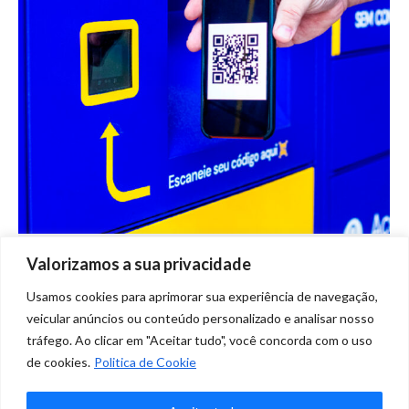
Valorizamos a sua privacidade
A volta do QR Code durante e pós
pandemia
Usamos cookies para aprimorar sua experiência de navegação,
veicular anúncios ou conteúdo personalizado e analisar nosso
Blog
Por
Marketing Clique
setembro 8, 2021
tráfego. Ao clicar em "Aceitar tudo", você concorda com o uso
3 Comentários
de cookies.
Politica de Cookie
A logística na sua empresa está preparada para o futuro?
Entenda como a retirada de encomendas em e-Boxes