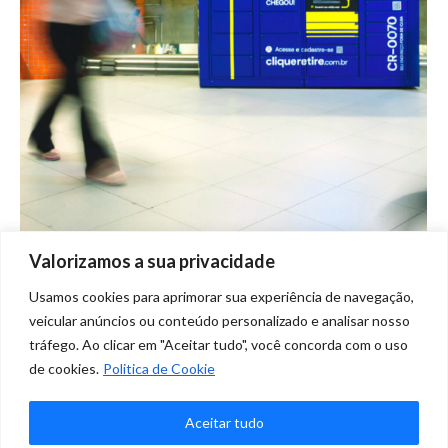
Valorizamos a sua privacidade
Conheça nossos e-Boxes mais
Usamos cookies para aprimorar sua experiência de navegação,
utilizados!
veicular anúncios ou conteúdo personalizado e analisar nosso
tráfego. Ao clicar em "Aceitar tudo", você concorda com o uso
Blog
Por
Marketing Clique
julho 15, 2021
de cookies.
Politica de Cookie
Deixe um comentário
Confira os e-Boxes Clique Retire mais utilizados nos
Aceitar tudo
últimos meses, algum deles está próximo de você?