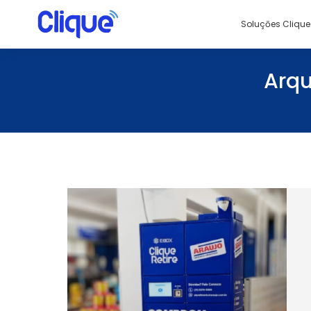
Soluçōes Clique
Arqu