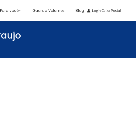
Para você
Guarda Volumes
Blog
Login Caixa Postal
raujo