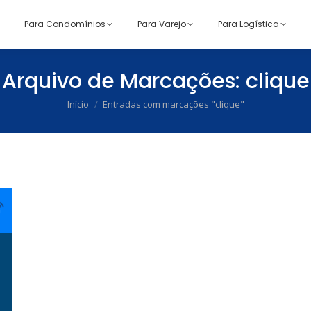
Para Condomínios
Para Varejo
Para Logística
Arquivo de Marcações:
clique
Início
Entradas com marcações "clique"
Você está aqui: