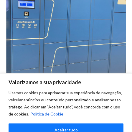
Valorizamos a sua privacidade
Clique e Decathlon revolucionam com
Usamos cookies para aprimorar sua experiência de navegação,
parceria estratégica
veicular anúncios ou conteúdo personalizado e analisar nosso
Blog
Por
Marketing Clique
novembro 1, 2023
tráfego. Ao clicar em "Aceitar tudo", você concorda com o uso
Deixe um comentário
de cookies.
Politica de Cookie
A Clique Retire fortalece sua parceria com a renomada varejista
Aceitar tudo
de artigos esportivos, Decathlon, proporcionando uma