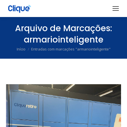
Arquivo de Marcações:
armariointeligente
Início
Entradas com marcações "armariointeligente"
Você está aqui: