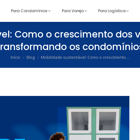
Para Condomínios
Para Varejo
Para Logística
el: Como o crescimento dos ve
transformando os condomínio
Início
Blog
Mobilidade sustentável: Como o crescimento…
Você está aqui: