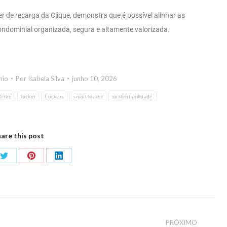
r de recarga da Clique, demonstra que é possível alinhar as
ndominial organizada, segura e altamente valorizada.
nio
Por
Isabela Silva
junho 10, 2026
etire
locker
Lockers
smart locker
sustentabilidade
are this post
PRÓXIMO