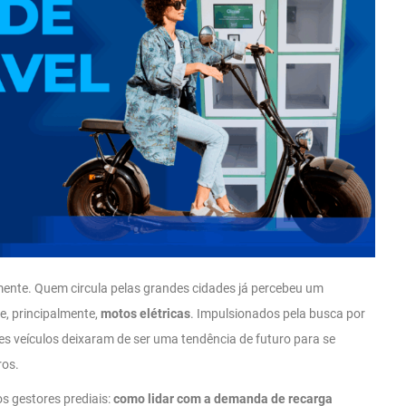
ente. Quem circula pelas grandes cidades já percebeu um
e, principalmente,
motos elétricas
. Impulsionados pela busca por
ses veículos deixaram de ser uma tendência de futuro para se
ros.
s gestores prediais:
como lidar com a demanda de recarga